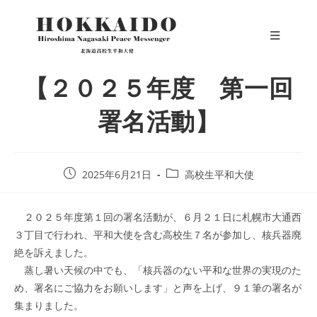
コ
ン
テ
ン
【２０２５年度 第一回
ツ
へ
署名活動】
ス
キ
ッ
プ
投
投
2025年6月21日
高校生平和大使
稿
稿
公
カ
２０２５年度第１回の署名活動が、６月２１日に札幌市大通西
開
テ
日:
ゴ
３丁目で行われ、平和大使を含む高校生７名が参加し、核兵器廃
リ
絶を訴えました。
ー:
蒸し暑い天候の中でも、「核兵器のない平和な世界の実現のた
め、署名にご協力をお願いします」と声を上げ、９１筆の署名が
集まりました。