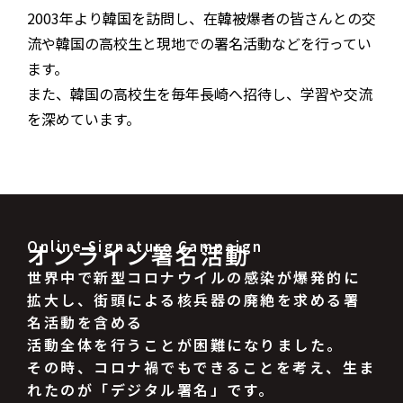
2003年より韓国を訪問し、在韓被爆者の皆さんとの交
流や韓国の高校生と現地での署名活動などを行ってい
ます。
また、韓国の高校生を毎年長崎へ招待し、学習や交流
を深めています。
Online Signature Campaign
オンライン署名活動
世界中で新型コロナウイルの感染が爆発的に
拡大し、街頭による核兵器の廃絶を求める署
名活動を含める
活動全体を行うことが困難になりました。
その時、コロナ禍でもできることを考え、生ま
れたのが「デジタル署名」です。